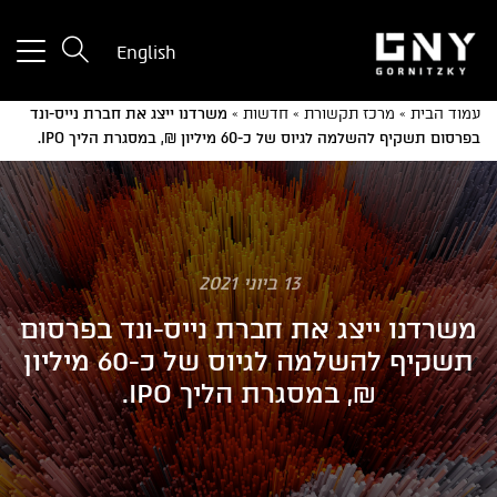
tton
English
used
only
עמוד הבית
»
מרכז תקשורת
»
חדשות
»
משרדנו ייצג את חברת נייס-ונד
for
בפרסום תשקיף להשלמה לגיוס של כ-60 מיליון ₪, במסגרת הליך IPO.
ices
with
a
mall
reen
13 ביוני 2021
משרדנו ייצג את חברת נייס-ונד בפרסום
תשקיף להשלמה לגיוס של כ-60 מיליון
₪, במסגרת הליך IPO.