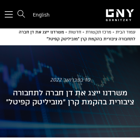
tton
English
used
only
עמוד הבית
»
מרכז תקשורת
»
חדשות
»
משרדנו ייצג את דן חברה
for
לתחבורה ציבורית בהקמת קרן "מוביליטק קפיטל"
ices
with
a
mall
reen
10 בפברואר 2022
משרדנו ייצג את דן חברה לתחבורה
ציבורית בהקמת קרן "מוביליטק קפיטל"