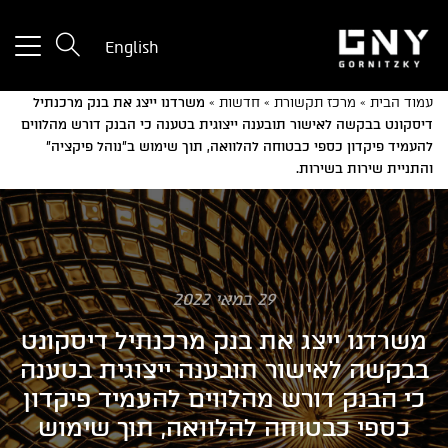
tton
English
used
only
עמוד הבית
»
מרכז תקשורת
»
חדשות
»
משרדנו ייצג את בנק מרכנתיל
for
דיסקונט בבקשה לאישור תובענה ייצוגית בטענה כי הבנק דורש מהלווים
ices
להעמיד פיקדון כספי כבטוחה להלוואה, תוך שימוש ב"נוהל פיקציה"
with
והתניית שירות בשירות.
a
mall
reen
29 במאי 2022
משרדנו ייצג את בנק מרכנתיל דיסקונט
בבקשה לאישור תובענה ייצוגית בטענה
כי הבנק דורש מהלווים להעמיד פיקדון
כספי כבטוחה להלוואה, תוך שימוש