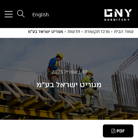
tton
English
used
only
עמוד הבית
»
מרכז תקשורת
»
חדשות
»
מגוריט ישראל בע”מ
for
ices
with
a
mall
reen
10 באפריל 2025
מגוריט ישראל בע"מ
PDF