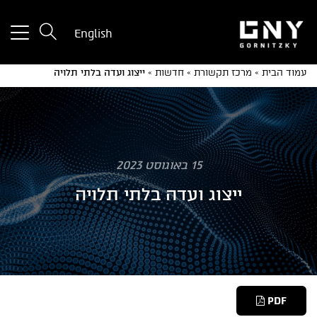
tton
English
used
only
עמוד הבית
»
מרכז תקשורת
»
חדשות
»
ייצוג ועדה בלתי תלויה
for
ices
with
a
mall
reen
15 באוגוסט 2023
ייצוג ועדה בלתי תלויה
PDF