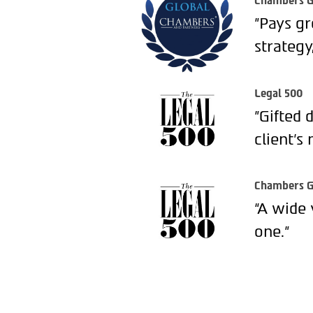
Chambers G
"Pays gr
strategy
Legal 500
"Gifted 
client’s 
Chambers G
“A wide 
one.”