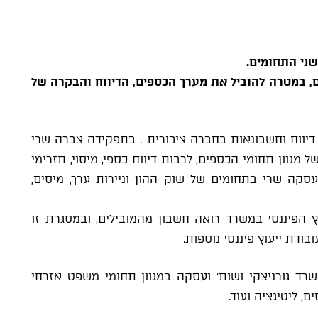
בשני התחומים.
נת 2015 כסמנכ"ל כספים, במטרה להוביל את מערך הכספים, הדיווח והבקרה של
שנים כמנהלת תחום דיווח וחשבונאות בחברה ציבורית . בתפקידה צברה שרי
 מגוון תחומי הכספים, לרבות דיווח כספי, מיסוי, תזרימי
סקה שרי בתחומים של שוק ההון וניירות ערך, מיסים,
 הפיננסי במשרד רואה חשבון מהמובילים, ובמסגרת זו
בודת ייעוץ פיננסי נוספות.
ד גורניצקי ושות' ועסקה במגוון תחומי משפט אזרחי
ם, ליטיגציה ועוד.