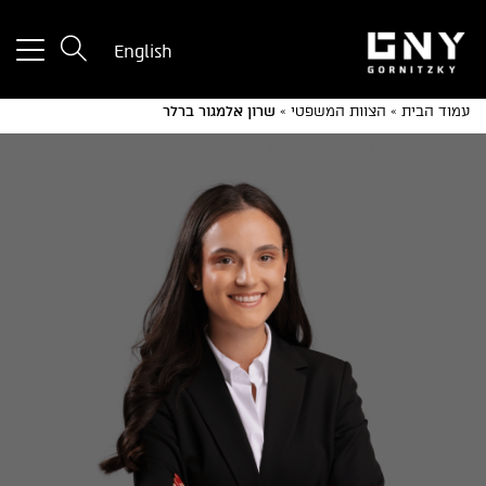
tton
English
used
only
עמוד הבית
»
הצוות המשפטי
»
שרון אלמגור ברלר
for
ices
with
a
mall
reen