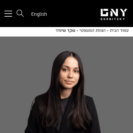
tton
English
used
only
עמוד הבית
»
הצוות המשפטי
»
שקד שינדר
for
ices
with
a
mall
reen