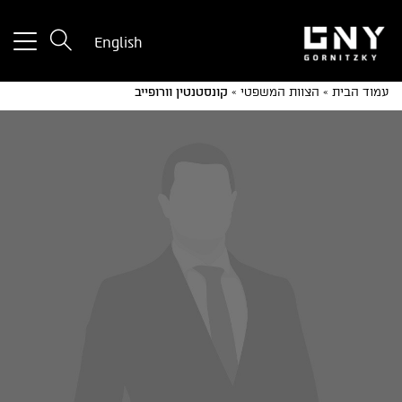
tton
English
used
only
עמוד הבית
»
הצוות המשפטי
»
קונסטנטין וורופייב
for
ices
with
a
mall
reen