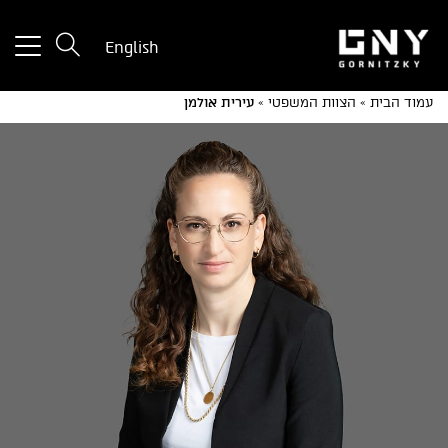
tton
English
used
only
עמוד הבית
»
הצוות המשפטי
»
עירית אולמן
for
ices
with
a
mall
reen