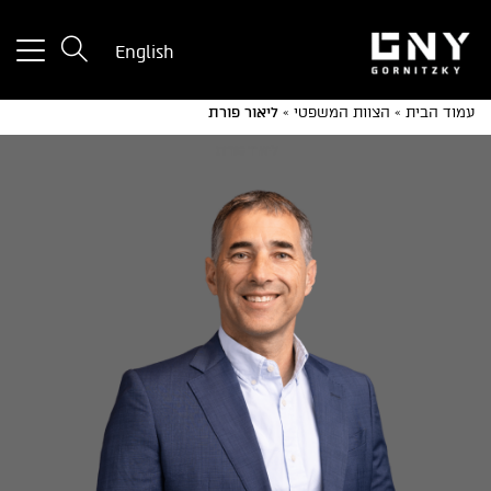
tton
English
used
only
עמוד הבית
»
הצוות המשפטי
»
ליאור פורת
for
ices
with
a
mall
reen