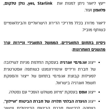
ייעץ ליאור ניתן למנות את
,
yes
Starlink, גולן טלקום,
פלאפון
ועוד.
ליאור מדורג בכלל מדריכי הדירוג הישראליים והבינלאומיים
כשותף מוביל.
ניסיון בתחום התאגידים, הממשל התאגידי וניירות ערך
מהשנים האחרונות
:
ייצוג
או.פי.סי אנרגיה
בעסקת החלפת מניות לשילובה
של חברת ורידיס אינווירונמנט כשותפה אסטרטגית
לפעילות קבוצת או.פי.סי בתחום של ייצור והספקת
חשמל ואנרגיה בישראל.
ייצוג
אסם
בעסקת "מיזוג משולש הופכי" עם נסטלה.
ייצוג
הועדה הבלתי תלויה של חברת הביטוח "איילון"
,
בעסקה לרכישת חברת הביטוח הדיגיטלית ווישור