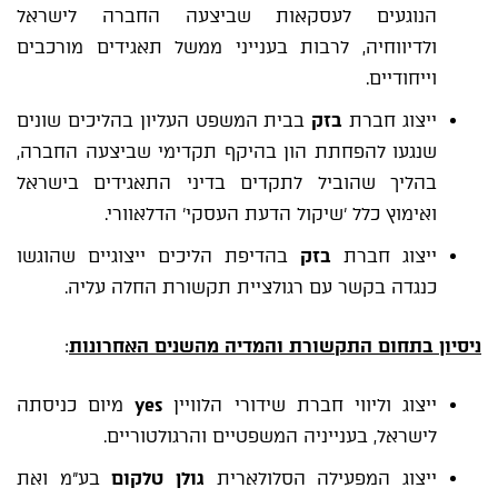
הנוגעים לעסקאות שביצעה החברה לישראל
ולדיווחיה, לרבות בענייני ממשל תאגידים מורכבים
וייחודיים.
ייצוג חברת
בזק
בבית המשפט העליון בהליכים שונים
שנגעו להפחתת הון בהיקף תקדימי שביצעה החברה,
בהליך שהוביל לתקדים בדיני התאגידים בישראל
ואימוץ כלל 'שיקול הדעת העסקי' הדלאוורי.
ייצוג חברת
בזק
בהדיפת הליכים ייצוגיים שהוגשו
כנגדה בקשר עם רגולציית תקשורת החלה עליה.
ניסיון בתחום התקשורת והמדיה מהשנים האחרונות
:
ייצוג וליווי חברת שידורי הלוויין
yes
מיום כניסתה
לישראל, בענייניה המשפטיים והרגולטוריים.
ייצוג המפעילה הסלולארית
גולן טלקום
בע"מ ואת