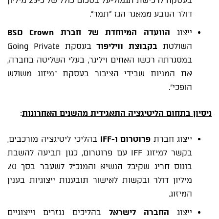
בעסקה לרכישת תגמול-על בסכום כולל של כ-25 מיליון
דולר הנובע ממאגר הגז "תמר".
ייצוג
הוועדה המיוחדת של חברת
BSD Crown
השולטת
בקבוצת וויליפוד
בעסקת Going Private
במסגרתה רכשו האחים ויליגר, בעלי השליטה בחברה,
את המניות שבידי הציבור בעסקת "מיזוג משולש
הופכי".
ניסיון בתחום הליטיגציה התאגידית מהשנים האחרונות
:
ייצוג חברת
פרוטרום ו-
IFF
בהליכי ליטיגציה מורכבים,
בקשר למיזוג IFF עם פרוטרום, כגון תביעה להשבת
בונוס חריג שקיבל הנשיא והמנכ"ל לשעבר בסך 20
מיליון דולר ובקשות לאישור תובענות ייצוגיות בענין
המיזוג.
ייצוג
החברה לישראל
בהליכים נגזרים וייצוגיים