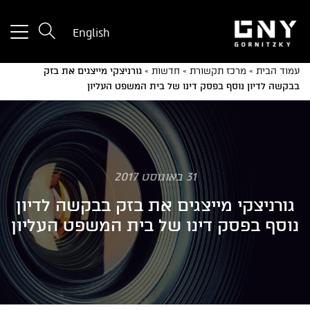
tton
English
used
only
עמוד הבית
»
מרכז תקשורת
»
חדשות
»
גורניצקי מייצגים את בזק
for
בבקשה לדיון נוסף בפסק דינו של בית המשפט העליון
ices
with
a
mall
reen
31 באוגוסט 2017
גורניצקי מייצגים את בזק בבקשה לדיון
נוסף בפסק דינו של בית המשפט העליון