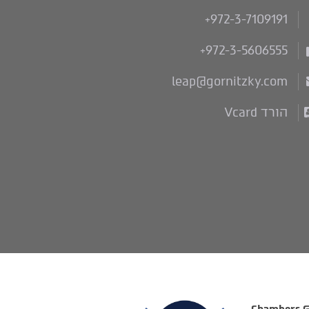
+972-3-7109191
+972-3-5606555
leap@gornitzky.com
הורד Vcard