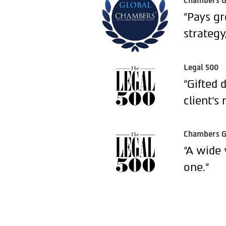
Chambers G
"Pays gr
strategy
Legal 500
"Gifted 
client’s 
Chambers G
“A wide 
one.”