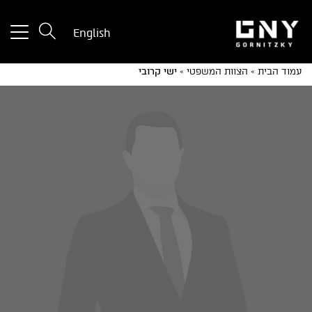
tton
English
used
only
עמוד הבית
»
הצוות המשפטי
»
ישי קרובי
for
ices
with
a
mall
reen