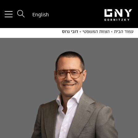
tton
English
used
only
עמוד הבית
»
הצוות המשפטי
»
דובי גרוס
for
ices
with
a
mall
reen