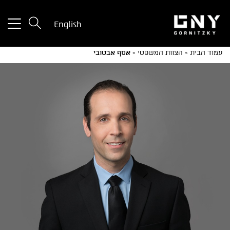
tton
English
used
only
עמוד הבית
»
הצוות המשפטי
»
אסף אבטובי
for
ices
with
a
mall
reen