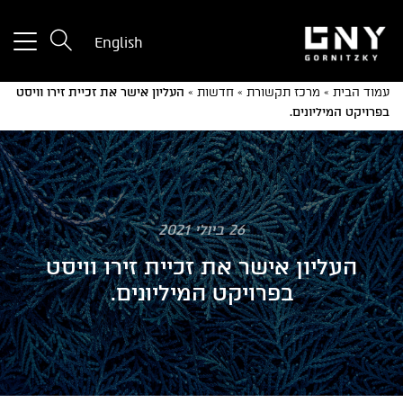
tton
English
used
only
עמוד הבית
»
מרכז תקשורת
»
חדשות
»
העליון אישר את זכיית זירו וויסט
for
בפרויקט המיליונים.
ices
with
a
mall
reen
26 ביולי 2021
העליון אישר את זכיית זירו וויסט
בפרויקט המיליונים.