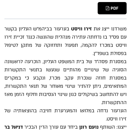
PDF
משרדנו ייצג את
זירו וויסט
בערעור בביהמ"ש העליון בקשר
עם פס"ד בו נדחתה עתירה מנהלית שהוגשה כנגד זכיית זירו
וויסט במכרז להקמה, תפעול ותחזוקה של מתקן לטיפול
בפסולת בשפד"ן.
במסגרת פסה"ד של בית המשפט העליון, הוכרעה לראשונה
הסוגיה של שינויים מהותיים שנעשו בתנאי התקשרות
במסגרת חוזה שנכרת עקב מכרז, ונקבע כי במקרים
המתאימים, ניתן להתיר שינוי מאוחר של תנאי התקשרות,
ויש להתחשב בשיקולים כגון שינוי הנסיבות וחלוף הזמן מאז
ההתקשרות.
הערעור נדחה במלואו והמערערת חויבה בהוצאותיה של
זירו וויסט.
ייצגו: השותף
נועם רונן
ביחד עם עורך הדין הבכיר
דניאל בר