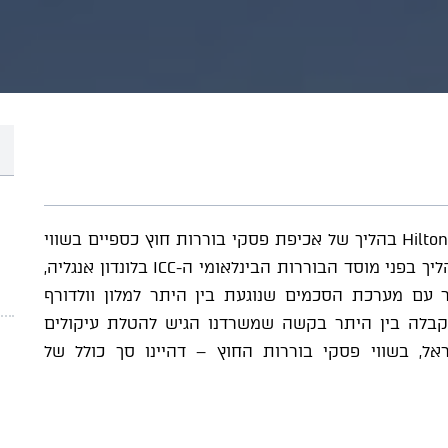
משרדנו מייצג את Hilton Worldwide Manage Limited בהליך של אכיפת פסקי בוררות חוץ כספיים בשווי
כולל של כ-99,000,000 ₪, אשר נפסקו במסגרת הליך בפני מוסד הבוררות הבינלאומי ה-ICC בלונדון אנגליה,
 עם מערכת הסכמים שנוגעת בין היתר למלון וולדורף
קבלה בין היתר בקשה שמשרדנו הגיש להטלת עיקולים
ל, בשווי פסקי בוררות החוץ – דהיינו סך כולל של