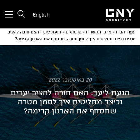
tton
English
used
only
עמוד הבית
»
מרכז תקשורת
»
פרסומים
»
הגעת ליעד: האם חובה להציב
for
יעדים וכיצד מחליטים איך לסמן מטרה שתסחף את הארגון קדימה?
ices
with
a
mall
reen
20 באוקטובר 2022
הגעת ליעד: האם חובה להציב יעדים
וכיצד מחליטים איך לסמן מטרה
שתסחף את הארגון קדימה?