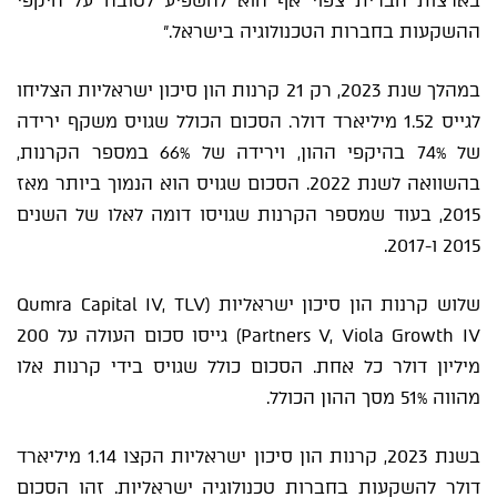
בארצות הברית צפוי אף הוא להשפיע לטובה על היקפי
ההשקעות בחברות הטכנולוגיה בישראל."
במהלך שנת 2023, רק 21 קרנות הון סיכון ישראליות הצליחו
לגייס 1.52 מיליארד דולר. הסכום הכולל שגויס משקף ירידה
של 74% בהיקפי ההון, וירידה של 66% במספר הקרנות,
בהשוואה לשנת 2022. הסכום שגויס הוא הנמוך ביותר מאז
2015, בעוד שמספר הקרנות שגויסו דומה לאלו של השנים
2015 ו-2017.
שלוש קרנות הון סיכון ישראליות (Qumra Capital IV, TLV
Partners V, Viola Growth IV) גייסו סכום העולה על 200
מיליון דולר כל אחת. הסכום כולל שגויס בידי קרנות אלו
מהווה 51% מסך ההון הכולל.
בשנת 2023, קרנות הון סיכון ישראליות הקצו 1.14 מיליארד
דולר להשקעות בחברות טכנולוגיה ישראליות. זהו הסכום