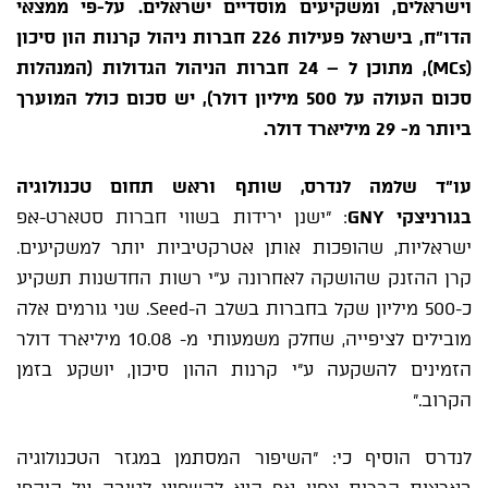
וישראלים, ומשקיעים מוסדיים ישראלים. על-פי ממצאי
הדו"ח, בישראל פעילות 226 חברות ניהול קרנות הון סיכון
(MCs), מתוכן ל – 24 חברות הניהול הגדולות (המנהלות
סכום העולה על 500 מיליון דולר), יש סכום כולל המוערך
ביותר מ- 29 מיליארד דולר.
עו"ד שלמה לנדרס, שותף וראש תחום טכנולוגיה
בגורניצקי GNY
: "ישנן ירידות בשווי חברות סטארט-אפ
ישראליות, שהופכות אותן אטרקטיביות יותר למשקיעים.
קרן ההזנק שהושקה לאחרונה ע"י רשות החדשנות תשקיע
כ-500 מיליון שקל בחברות בשלב ה-Seed. שני גורמים אלה
מובילים לציפייה, שחלק משמעותי מ- 10.08 מיליארד דולר
הזמינים להשקעה ע"י קרנות ההון סיכון, יושקע בזמן
הקרוב."
לנדרס הוסיף כי: "השיפור המסתמן במגזר הטכנולוגיה