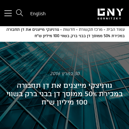
tton
English
used
only
עמוד הבית
»
מרכז תקשורת
»
חדשות
»
גורניצקי מייצגים את דן תחבורה
for
במכירת 50% ממוסך דן בבני ברק בשווי 100 מיליון ש"ח
ices
with
a
mall
reen
30 במרץ 2016
גורניצקי מייצגים את דן תחבורה
במכירת 50% ממוסך דן בבני ברק בשווי
100 מיליון ש"ח