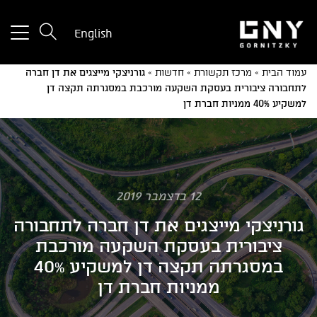
tton
English
used
only
עמוד הבית
»
מרכז תקשורת
»
חדשות
»
גורניצקי מייצגים את דן חברה
for
לתחבורה ציבורית בעסקת השקעה מורכבת במסגרתה תקצה דן
ices
למשקיע 40% ממניות חברת דן
with
a
mall
reen
12 בדצמבר 2019
גורניצקי מייצגים את דן חברה לתחבורה
ציבורית בעסקת השקעה מורכבת
במסגרתה תקצה דן למשקיע 40%
ממניות חברת דן