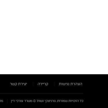
הצהרת נגישות
קריירה
יצירת קשר
כל הזכויות שמורות, גורניצקי ושות' © משרד עורכי דין
מדי