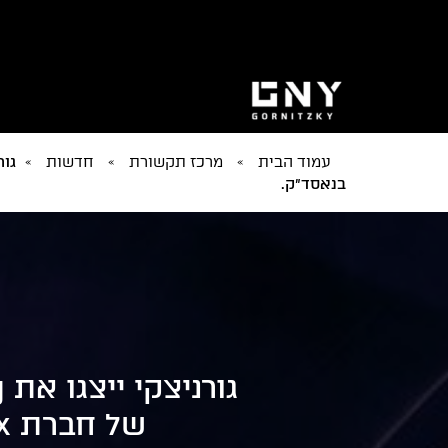
עמוד הבית
»
מרכז תקשורת
»
חדשות
»
בנאסד"ק.
של חברת BioLineRx בהיקף של 6 מיליון דולר בנאסד"ק.