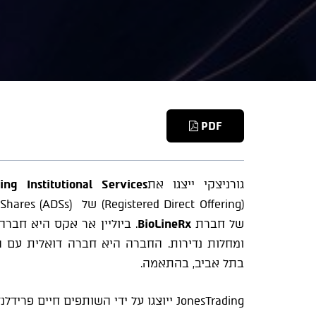
PDF
גורניצקי ייצגו את
ing Institutional Services
של חברת
BioLineRx
. ביוליין אר אקס היא חברה
בתל אביב, בהתאמה.
JonesTrading ייוצגו על ידי השותפים חיים פרידלנד, ארי פריד וד"ר אסף פרוסק, יחד עם עו"ד מייק חנוכוביץ.