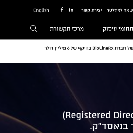
English
מה לניוזלטר
יצירת קשר
חומי עיסוק
מרכז תקשורת
גורניצקי ייצגו את JonesTrading בהצעה (Registered Direct Offering) של חברת BioLineRx בהיקף של 6 מיליון דולר
גורניצקי ייצגו את JonesTrading בהצעה (Registered Direct Offering)