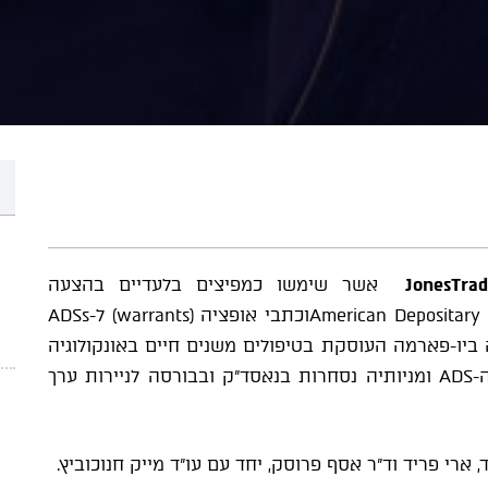
JonesTrad
אשר שימשו כמפיצים בלעדיים בהצעה
(Registered Direct Offering) של American Depositary Shares (ADSs)וכתבי אופציה (warrants) ל-ADSs
 ביו-פארמה העוסקת בטיפולים משנים חיים באונקולוגיה
ומחלות נדירות. החברה היא חברה דואלית עם ה-ADS ומניותיה נסחרות בנאסד"ק ובבורסה לניירות ערך