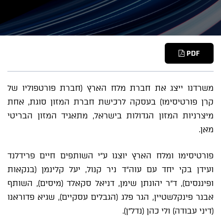
PDF
משרדנו ייצג את חברת מלח הארץ (חברת פורטפוליו של
קרן פורטיסימו) בעסקה לרכישת חברת המזון סוגת, אחת
מיצרניות המזון הגדולות בישראל, מתאגיד המזון הבריטי
מאן.
פורטיסימו ומלח הארץ יוצגו ע"י השותפים חיים פרידלנד
ועידן בקי יחד עם עוה"ד ניר קנול, יעל קלינמן (בנקאות
ופיננסים), ד"ר יהונתן שימן, דניאל סקאלד (מיסים), השותף
אבנר פינקלשטיין, הגר פלג (הגבלים עסקיים), שגיא פדוראנו
(דיני עבודה) ולי כהן (נדל"ן).