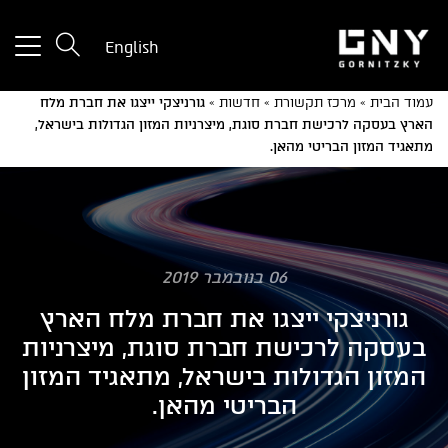
tton
English
used
only
עמוד הבית
»
מרכז תקשורת
»
חדשות
»
גורניצקי ייצגו את חברת מלח
for
הארץ בעסקה לרכישת חברת סוגת, מיצרניות המזון הגדולות בישראל,
ices
מתאגיד המזון הבריטי מהאן.
with
a
mall
reen
06 בנובמבר 2019
גורניצקי ייצגו את חברת מלח הארץ
בעסקה לרכישת חברת סוגת, מיצרניות
המזון הגדולות בישראל, מתאגיד המזון
הבריטי מהאן.