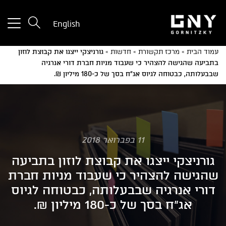
tton
English
used
only
עמוד הבית
»
מרכז תקשורת
»
חדשות
»
גורניצקי ייצגו את קבוצת לוזון
for
בתביעה שהגישה להצהיר כי שעבוד מניות חברת דורי אנרגיה
ices
שבבעלותה, כבטוחה לגיוס אג"ח בסך של כ-180 מיליון ₪.
with
a
mall
reen
11 בפברואר 2018
גורניצקי ייצגו את קבוצת לוזון בתביעה
שהגישה להצהיר כי שעבוד מניות חברת
דורי אנרגיה שבבעלותה, כבטוחה לגיוס
אג"ח בסך של כ-180 מיליון ₪.