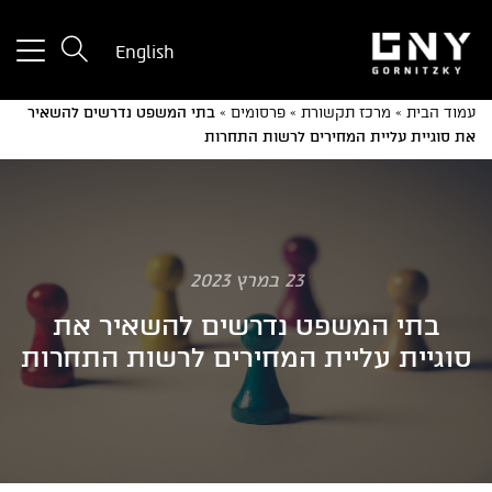
tton
English
used
only
עמוד הבית
»
מרכז תקשורת
»
פרסומים
»
בתי המשפט נדרשים להשאיר
for
את סוגיית עליית המחירים לרשות התחרות
ices
with
a
mall
reen
23 במרץ 2023
בתי המשפט נדרשים להשאיר את
סוגיית עליית המחירים לרשות התחרות