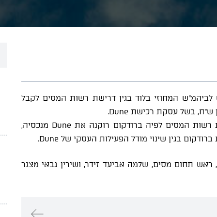
לביהמ"ש המחוזי בלוד בגין דרישת רשות המסים לקבל
כב' השופט ד"ר שמואל בורנשטין דחה את טענת רשות המסים לפיה ברודקום רוקנה את Dune מנכסיה,
קום בגין שינוי מודל הפעילות העסקי של Dune.
, ראש תחום מסים, שלמה אביעד זידר, ושירין גבאי מצגר