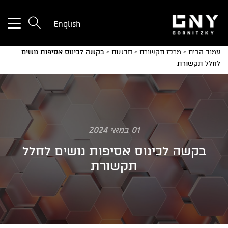
tton
English
used
only
עמוד הבית
»
מרכז תקשורת
»
חדשות
»
בקשה לכינוס אסיפות נושים
for
לחלל תקשורת
ices
with
a
mall
reen
01 במאי 2024
בקשה לכינוס אסיפות נושים לחלל
תקשורת