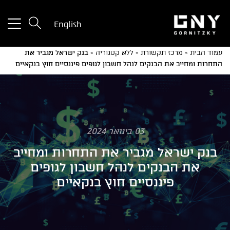
tton
English
used
only
עמוד הבית
»
מרכז תקשורת
»
ללא קטגוריה
»
בנק ישראל מגביר את
for
התחרות ומחייב את הבנקים לנהל חשבון לגופים פיננסיים חוץ בנקאיים
ices
with
a
mall
reen
03 בינואר 2024
בנק ישראל מגביר את התחרות ומחייב
את הבנקים לנהל חשבון לגופים
פיננסיים חוץ בנקאיים