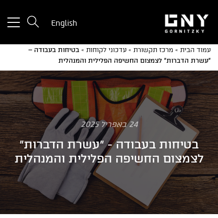
tton
English
used
only
עמוד הבית
»
מרכז תקשורת
»
עדכוני לקוחות
»
בטיחות בעבודה –
for
"עשרת הדברות" לצמצום החשיפה הפלילית והמנהלית
ices
with
a
mall
reen
24 באפריל 2025
בטיחות בעבודה - "עשרת הדברות"
לצמצום החשיפה הפלילית והמנהלית