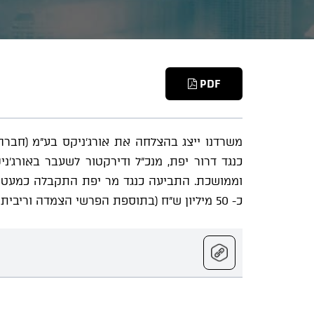
PDF
משרדנו ייצג בהצלחה את אורג'ניקס בע"מ (חבר
כנגד דרור יפת, מנכ"ל ודירקטור לשעבר באורג
וממושכת. התביעה כנגד מר יפת התקבלה כמעט במ
כ- 50 מיליון ש"ח (בתוספת הפרשי הצמדה וריבית מ- 2015 – 67 מיליון ש"ח) והוצאות בגובה 800 אלף ש"ח.