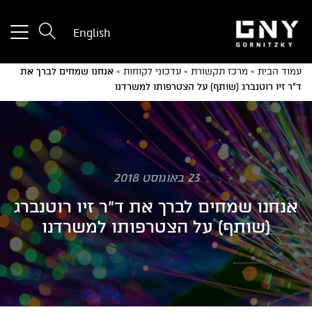
tton
English
used
only
עמוד הבית
»
מרכז תקשורת
»
עדכוני לקוחות
»
אנחנו שמחים לברך את
for
ד"ר זיו רוטנברג (שותף) על הצטרפותו למשרדנו
ices
with
a
mall
reen
23 באוגוסט 2018
אנחנו שמחים לברך את ד"ר זיו רוטנברג
(שותף) על הצטרפותו למשרדנו