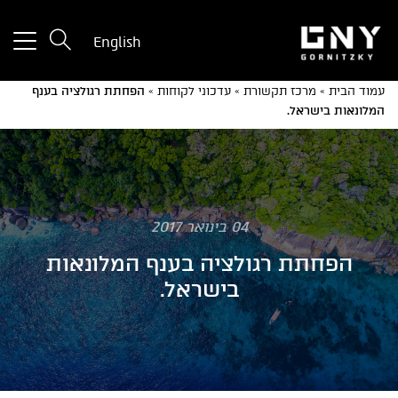
tton
English
used
only
עמוד הבית
»
מרכז תקשורת
»
עדכוני לקוחות
»
הפחתת רגולציה בענף
for
המלונאות בישראל.
ices
with
a
mall
reen
04 בינואר 2017
הפחתת רגולציה בענף המלונאות
בישראל.