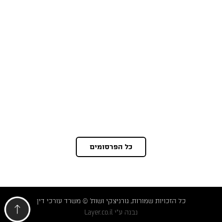
כל הפרסומים
כל הזכויות שמורות, גורניצקי ושות' © משרד עורכי דין
נבנה ע"י
Layer.co.il