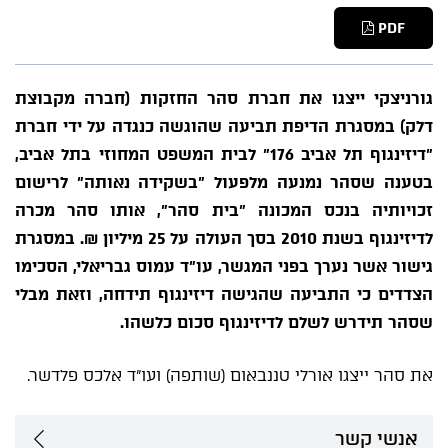
PDF
גורניצקי ייצגו את חברת סהר החזקות (חברה מקבוצת
דלק) במסגרת הדיפת תביעה שהוגשה כנגדה על ידי חברת
"דיזינגוף תל אביב 176" לבית המשפט המחוזי בתל אביב,
בטענה שסהר נמנעה מלפעול "בשקידה נאותה" לרישום
זכויותיה בנכס המכונה "בית סהר", אותו סהר מכרה
לדיזינגוף בשנת 2010 בסך העולה על 25 מיליון ₪. במסגרת
גישור אשר נערך בפני המגשר, עו"ד עמוס גבריאלי, הסכימו
הצדדים כי התביעה שהגישה דיזינגוף תידחה, וזאת מבלי
שסהר תידרש לשלם לדיזינגוף סכום כלשהו.
את סהר ייצגו אורלי טננבאום (שותפה) ועו"ד אלכס פלדשר.
אנשי קשר