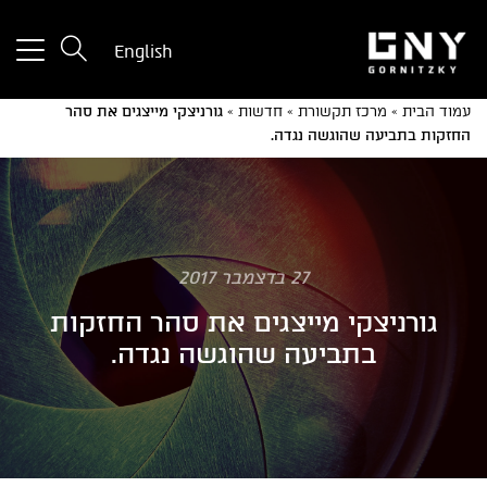
tton
English
used
only
עמוד הבית
»
מרכז תקשורת
»
חדשות
»
גורניצקי מייצגים את סהר
for
החזקות בתביעה שהוגשה נגדה.
ices
with
a
mall
reen
27 בדצמבר 2017
גורניצקי מייצגים את סהר החזקות
בתביעה שהוגשה נגדה.