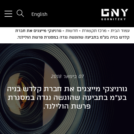
tton
English
used
only
עמוד הבית
»
מרכז תקשורת
»
חדשות
»
גורניצקי מייצגים את חברת
for
קלדש בניה בע”מ בתביעה שהוגשה נגדה במסגרת פרשת הולילנד.
ices
with
a
mall
reen
07 בינואר 2018
גורניצקי מייצגים את חברת קלדש בניה
בע"מ בתביעה שהוגשה נגדה במסגרת
פרשת הולילנד.