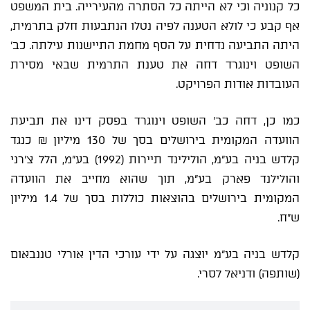
כל קנוניה וכי לא הייתה כל הסתרה מהעירייה. בית המשפט
אף קבע כי לולא הטענה לפיה נטלו הנתבעות חלק בתרמית,
היתה התביעה נדחית על הסף מחמת התיישנות עילתה. כב'
השופט וינוגרד דחה את טענת התרמית שבאי מסירת
העובדות אודות הפרויקט.
כמו כן, דחה כב' השופט וינוגרד בפסק דינו את תביעת
הוועדה המקומית בירושלים בסך של 130 מיליון ₪ כנגד
קלדש בניה בע"מ, הולילינד תיירות (1992) בע"מ, הלל צ'רני
והולילנד פארק בע"מ, תוך שהוא מחייב את הוועדה
המקומית בירושלים בהוצאות כוללות בסך של 1.4 מיליון
ש"ח.
קלדש בניה בע"מ יוצגה על ידי עורכי הדין אורלי טננבאום
(שותפה) ודניאל לסרי.