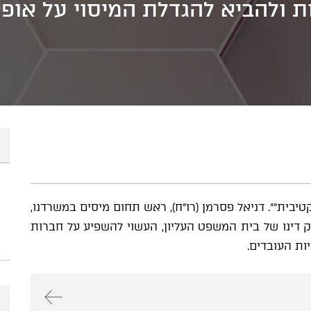
ת ולהביא להגדלת המיסוי על אופצ
בית"". דניאל פסרמן (רו"ח), ראש תחום מיסים במשרדנו,
מן מ- Bloomberg Tax בעניין פסק דינו של בית המשפט העליון, העשוי להשפיע על חברות
ות העובדים.