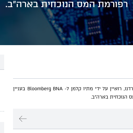
רפורמת המס הנוכחית בארה"ב.
עו"ד (רו"ח) דניאל פסרמן, ראש תחום מסים במשרדנו, רואיין על ידי מתיו קלמן ל- Bloomberg BNA בעניין
 הנוכחית בארה"ב.