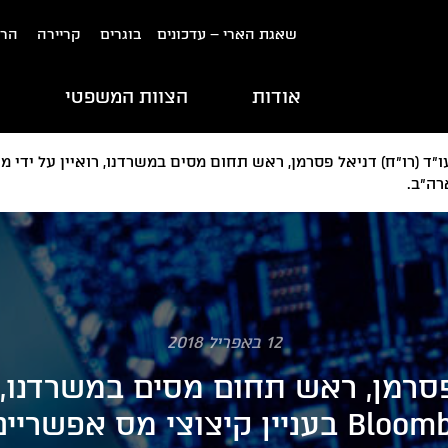
שאגת הארי – עדכונים
בוגרים
קריירה
הרש
אודות
הצוות המשפטי
ת
רה"ב.
12 באפריל 2018
פסרמן, ראש תחום מסים במשרדנו, ר
קלמן ל- Bloomberg BNA בעניין קיצוצי 