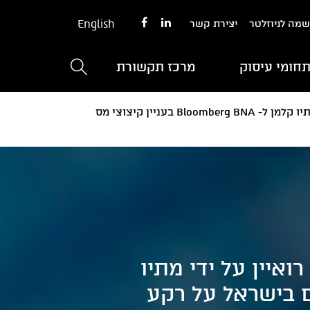
English
מה לניוזלטר
יצירת קשר
חומי עיסוק
מרכז תקשורת
עו"ד (רו"ח) דניאל פסרמן, ראש תחום מסים במשרדנו, רואיין על ידי מתיו קלמן ל- Bloomberg BNA בעניין קיצוצי מס
ואיין על ידי מתיו
מס אפשריים בישראל על רקע