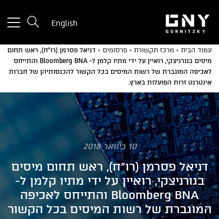
tton
English
used
only
עמוד הבית
»
מרכז תקשורת
»
פרסומים
»
דניאל פסרמן (רו"ח), ראש תחום
for
מיסים בגורניצקי, רואיין על ידי מתיו קלמן ל- Bloomberg BNA והתייחס
ices
לאכיפה המוגברת של רשות המיסים בכל הקשור להכנסותיהן של חברות
with
אינטרנט זרות הפועלות בארץ.
a
mall
reen
10 בינואר 2018
דניאל פסרמן (רו"ח), ראש תחום מיסים
בגורניצקי, רואיין על ידי מתיו קלמן ל-
Bloomberg BNA והתייחס לאכיפה
המוגברת של רשות המיסים בכל הקשור