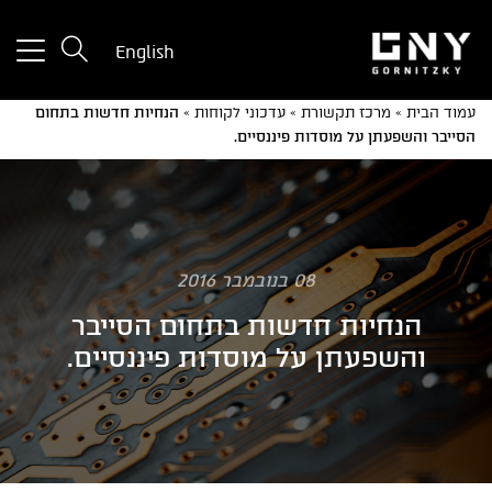
tton
English
used
only
עמוד הבית
»
מרכז תקשורת
»
עדכוני לקוחות
»
הנחיות חדשות בתחום
for
הסייבר והשפעתן על מוסדות פיננסיים.
ices
with
a
mall
reen
08 בנובמבר 2016
הנחיות חדשות בתחום הסייבר
והשפעתן על מוסדות פיננסיים.