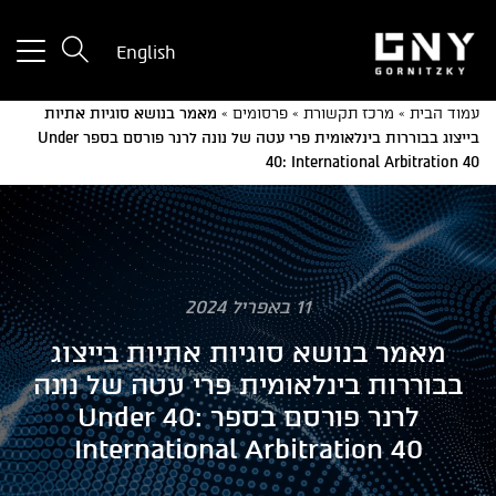
tton
English
used
only
עמוד הבית
»
מרכז תקשורת
»
פרסומים
»
מאמר בנושא סוגיות אתיות
for
בייצוג בבוררות בינלאומית פרי עטה של נונה לרנר פורסם בספר Under
ices
40: International Arbitration 40
with
a
mall
reen
11 באפריל 2024
מאמר בנושא סוגיות אתיות בייצוג
בבוררות בינלאומית פרי עטה של נונה
לרנר פורסם בספר Under 40:
International Arbitration 40