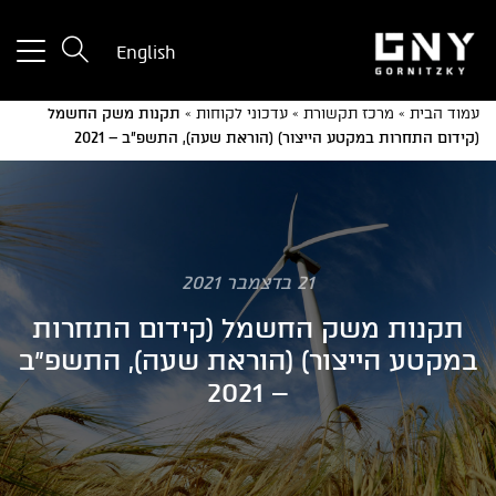
tton
English
used
only
עמוד הבית
»
מרכז תקשורת
»
עדכוני לקוחות
»
תקנות משק החשמל
for
(קידום התחרות במקטע הייצור) (הוראת שעה), התשפ"ב – 2021
ices
with
a
mall
reen
21 בדצמבר 2021
תקנות משק החשמל (קידום התחרות
במקטע הייצור) (הוראת שעה), התשפ"ב
– 2021