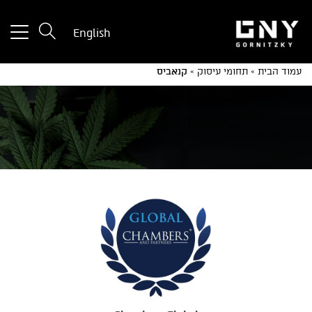
tton
English
used
only
עמוד הבית
»
תחומי עיסוק
»
קנאביס
for
ices
with
a
mall
reen