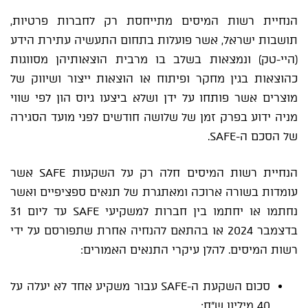
הנחיית רשות המיסים מתייחסת רק לחברות פרטיות,
תושבות ישראל, אשר פועלות בתחום התעשיה עתירת הידע
(היי-טק) ונמצאות בשלב בו מרבית הוצאותיהן מסווגות
כהוצאות בגין מחקר ופיתוח או הוצאות ייצור ושיווק של
מוצרים אשר פותחו על ידן ושלא ביצעו גיוס הון לפי שווי
מניה ידוע בפרק זמן של שלושה חודשים לפני מועד הסגירה
של הסכם ה-SAFE.
הנחיית רשות המיסים חלה רק על השקעות SAFE אשר
עומדות בשורה ארוכה ומאתגרת של תנאים ספציפיים ואשר
נחתמו או יחתמו בין חברות למשקיעי SAFE עד ליום 31
בדצמבר 2024 או בהתאם להנחיה אחרת שתפורסם על ידי
רשות המיסים. להלן עיקרי התנאים האמורים:
סכום השקעת ה-SAFE עבור משקיע אחד לא יעלה על
40 מיליון ש"ח;