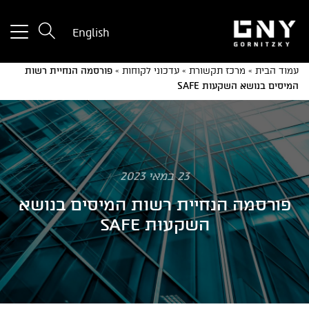
tton
English
used
only
עמוד הבית
»
מרכז תקשורת
»
עדכוני לקוחות
»
פורסמה הנחיית רשות
for
המיסים בנושא השקעות SAFE
ices
with
a
mall
reen
23 במאי 2023
פורסמה הנחיית רשות המיסים בנושא
השקעות SAFE