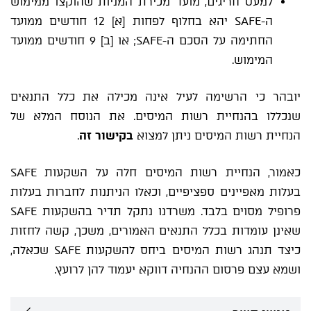
למעט חריגים, מועד מכירת המניות שהוקצו ממימוש
ה-SAFE יהא בחלוף לפחות [א] 12 חודשים ממועד
החתימה על הסכם ה-SAFE; או [ב] 9 חודשים ממועד
המימוש.
יובהר כי הרשימה לעיל אינה מכילה את כלל התנאים
שנכללו בהנחיית רשות המיסים. את הנוסח המלא של
הנחיית רשות המיסים ניתן למצוא
בקישור זה
.
כאמור, הנחיית רשות המיסים חלה על השקעות SAFE
בעלות מאפיינים ספציפיים, וכאלו הניתנות לחברות בעלות
פרופיל מסוים בלבד. משרדנו נתקל תדיר בהשקעות SAFE
שאינן עומדות בכלל התנאים האמורים, משכך, קשה לחזות
כיצד תנהג רשות המיסים ביחס להשקעות SAFE שכאלה,
ושמא עצם פרסום ההנחיה דווקא יעמוד להן לרועץ.