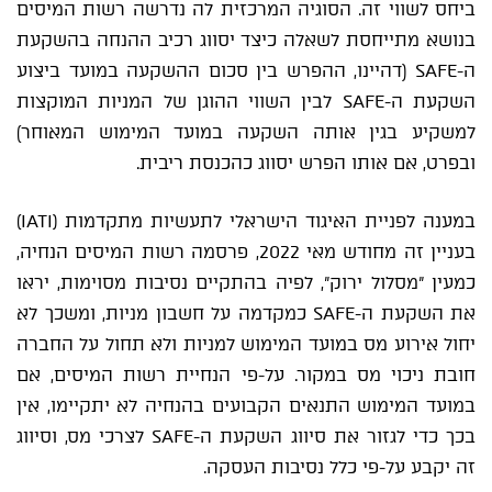
ביחס לשווי זה. הסוגיה המרכזית לה נדרשה רשות המיסים
בנושא מתייחסת לשאלה כיצד יסווג רכיב ההנחה בהשקעת
ה-SAFE (דהיינו, ההפרש בין סכום ההשקעה במועד ביצוע
השקעת ה-SAFE לבין השווי ההוגן של המניות המוקצות
למשקיע בגין אותה השקעה במועד המימוש המאוחר)
ובפרט, אם אותו הפרש יסווג כהכנסת ריבית.
במענה לפניית האיגוד הישראלי לתעשיות מתקדמות (IATI)
בעניין זה מחודש מאי 2022, פרסמה רשות המיסים הנחיה,
כמעין "מסלול ירוק", לפיה בהתקיים נסיבות מסוימות, יראו
את השקעת ה-SAFE כמקדמה על חשבון מניות, ומשכך לא
יחול אירוע מס במועד המימוש למניות ולא תחול על החברה
חובת ניכוי מס במקור. על-פי הנחיית רשות המיסים, אם
במועד המימוש התנאים הקבועים בהנחיה לא יתקיימו, אין
בכך כדי לגזור את סיווג השקעת ה-SAFE לצרכי מס, וסיווג
זה יקבע על-פי כלל נסיבות העסקה.