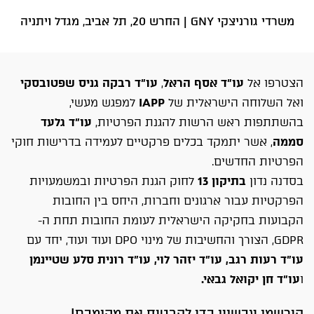
משרדי גורניצקי GNY | החרש 20, תל אביב, מגדל ויתניה
הצטרפו אל
עו"ד אסף הראל
,
עו"ד רבקה גניס שפטובסקי
ואל השלוחה הישראלית של
IAPP
למפגש מעשי,
בהשתתפות ראש הרשות להגנת הפרטיות,
עו"ד גלעד
סממה
, אשר יתמקד בכלים פרקטיים לעמידה בדרישות חוקי
הפרטיות החדשים.
בסדנה נדון
בתיקון 13
לחוק הגנת הפרטיות ובמשמעויות
הפרקטיות עבור ארגונים וחברות, היחס בין החובות
הקבועות בחקיקה הישראלית לעומת החובות תחת ה-
GDPR, הצורך והחשיבות של מינוי DPO ועוד ועוד, יחד עם
עו"ד רעות רגב,
עו"ד יזהר לוי,
עו"ד רונית סלע שטיינמן
ו
עו"ד חן יקואל גבאי.
הירשמו עכשויו כדי להבטיח את מקומכם!