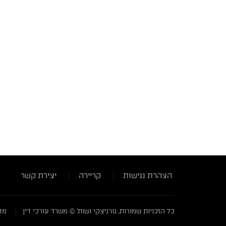
הצהרת נגישות
קריירה
יצירת קשר
כל הזכויות שמורות, גורניצקי ושות' © משרד עורכי דין
מדי