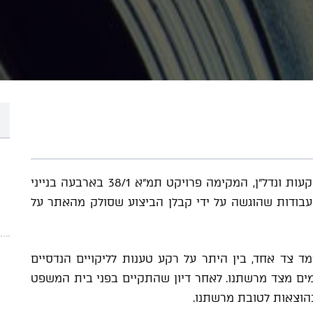
משרדנו ייצג את חברת הנדל"ן עזרא חקשורי השקעות ונדל"ן, המקימה פרויקט תמ"א 38/1 בארבעה בנייני
עבודות שהוגשה על ידי קבלן הביצוע שסולק מהאתר על
ד צד אחד, בין היתר על רקע טענות לליקויים הנדסיים
דמים מצד מרשתנו. לאחר דיון שהתקיים בפני בית המשפט
הוצאות לטובת מרשתנו.