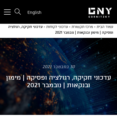
tton
English
used
only
עמוד הבית
»
מרכז תקשורת
»
עדכוני לקוחות
»
עדכוני חקיקה, רגולציה
for
ופסיקה | מימון ובנקאות | נובמבר 2021
ices
with
a
mall
reen
30 בנובמבר 2021
עדכוני חקיקה, רגולציה ופסיקה | מימון
ובנקאות | נובמבר 2021