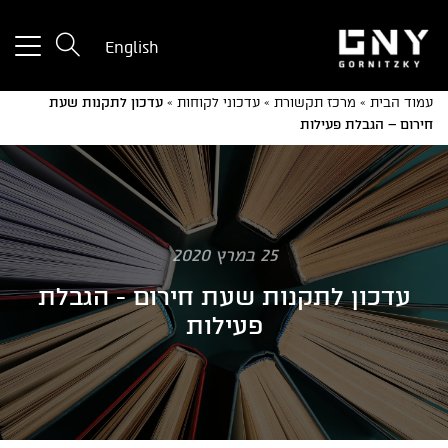
tton
English
used
only
עמוד הבית
»
מרכז תקשורת
»
עדכוני לקוחות
»
עדכון לתקנות שעת
for
חירום – הגבלת פעילות
ices
with
a
mall
reen
25 במרץ 2020
עדכון לתקנות שעת חירום - הגבלת
פעילות