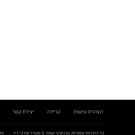
הצהרת נגישות
קריירה
יצירת קשר
כל הזכויות שמורות, גורניצקי ושות' © משרד עורכי דין
מדי