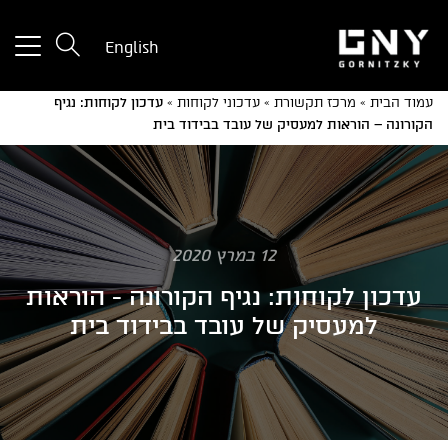
tton
English
used
only
עמוד הבית
»
מרכז תקשורת
»
עדכוני לקוחות
»
עדכון לקוחות: נגיף
for
הקורונה – הוראות למעסיק של עובד בבידוד בית
ices
with
a
mall
reen
12 במרץ 2020
עדכון לקוחות: נגיף הקורונה - הוראות
למעסיק של עובד בבידוד בית