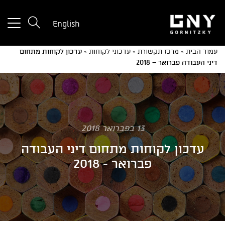
tton
English
used
only
עמוד הבית
»
מרכז תקשורת
»
עדכוני לקוחות
»
עדכון לקוחות מתחום
for
דיני העבודה פברואר – 2018
ices
with
a
mall
reen
13 בפברואר 2018
עדכון לקוחות מתחום דיני העבודה
פברואר - 2018